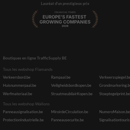
Lauréat d'un prestigieux prix
Boutiques en ligne TrafficSupply BE
Tous les webshop Flamands
Verkeersbord.be
Rampaal.be
Verkeersspiegel.b
Huisnummerpaal.be
Veiligheidsbordkopen.be
Grondmarkering.b
Werfmateriaal.be
StraatmeubilairKopen.be
Stoeptegelprint.be
Tous les webshop Wallons
Panneausignalisation.be
MiroirdeCirculation.be
NumeroMaison.be
ProtectionIndustrielle.be
Panneausecurite.be
Signalisationtouri