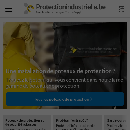
Une installation de poteaux de protection ?
Trouvez le poteau qui vous convient dans notre large
gamme de poteaux de protection.
Tous les poteaux de protection
Poteaux de protection et
Protéger l'entrepôt ?
Garde-corps de
de sécurité robustes
Protégez l'infrastructure de
Protégez les pe
votre entrepôt avec des
circulant dans v
Protection des portails et des