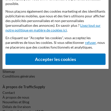
possible.
remplissez le formulaire et nous vous répondrons dès que
possible.
Nous plaçons également des cookies marketing et des identifiants
publicitaires mobiles, que nous et des tiers utilisons pour afficher
info@trafficsupply.be
des publicités personnalisées et non personnalisées
(personnalisation des annonces). En savoir plus ?
Lisez tout sur
notre politique en matière de cookies ici
.
Toutes nos coordonnées
En cliquant sur "Accepter les cookies", vous acceptez les
paramètres de tous les cookies. Si vous sélectionner
refuser
, nous
ne placerons que des cookies fonctionnels et analytiques.
Information
Renvoyer le(s) produit(s)
Accepter les cookies
Cookie / Vie privée
Clause de non responsabilité
Sitemap
Conditions générales
À propos de TrafficSupply
Contact
À propos de nous
Nouvelles et Blog
Délais de livraison